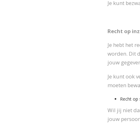
Je kunt bezw
Recht op in
Je hebt het r
worden. Dit d
jouw gegeven
Je kunt ook v
moeten beware
Recht op 
Wil jij niet 
jouw persoon