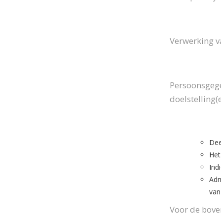
Verwerking v
Persoonsgege
doelstelling(e
Dee
Het
Ind
Adm
van
Voor de bove