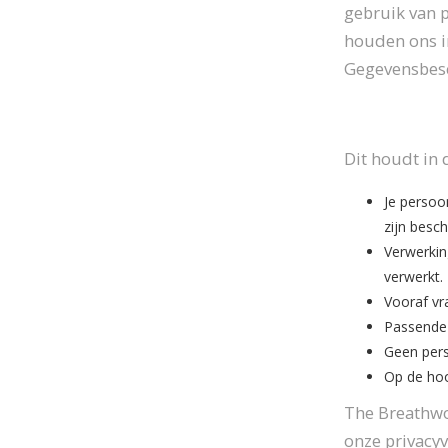
gebruik van 
houden ons i
Gegevensbes
Dit houdt in d
Je persoo
zijn besch
Verwerkin
verwerkt.
Vooraf vr
Passende 
Geen pers
Op de hoo
The Breathwo
onze privacyv