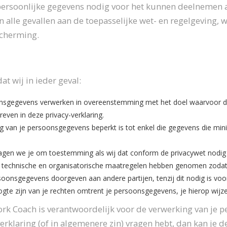
persoonlijke gegevens nodig voor het kunnen deelnemen a
n alle gevallen aan de toepasselijke wet- en regelgeving
cherming.
at wij in ieder geval:
nsgegevens verwerken in overeenstemming met het doel waarvoor de
reven in deze privacy-verklaring.
g van je persoonsgegevens beperkt is tot enkel die gegevens die mi
agen we je om toestemming als wij dat conform de privacywet nodig
technische en organisatorische maatregelen hebben genomen zodat 
oonsgegevens doorgeven aan andere partijen, tenzij dit nodig is voor
gte zijn van je rechten omtrent je persoonsgegevens, je hierop wijz
rk Coach is verantwoordelijk voor de verwerking van je 
erklaring (of in algemenere zin) vragen hebt, dan kan je