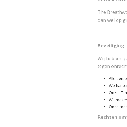
The Breathwo
dan wel op gr
Beveiliging
Wij hebben p
tegen onrech
Alle pers
We hanter
Onze IT-m
Wij maken
Onze mede
Rechten omt