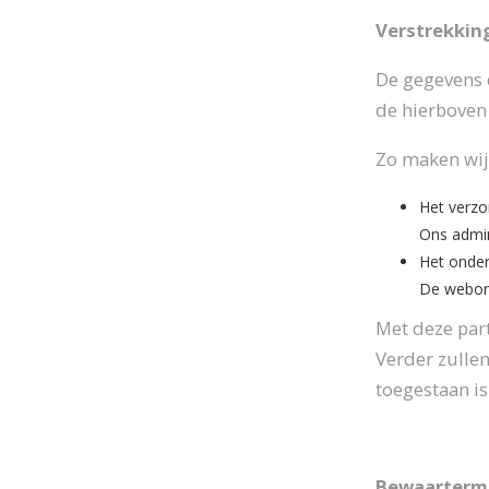
Verstrekkin
De gegevens d
de hierboven
Zo maken wij 
Het verzor
Ons admini
Het onder
De webont
Met deze par
Verder zullen
toegestaan is
Bewaarterm