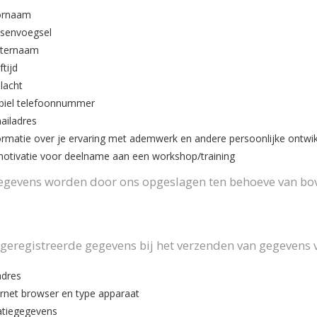
ornaam
senvoegsel
ternaam
tijd
lacht
iel telefoonnummer
ailadres
ormatie over je ervaring met ademwerk en andere persoonlijke ontw
motivatie voor deelname aan een workshop/training
egevens worden door ons opgeslagen ten behoeve van b
geregistreerde gegevens bij het verzenden van gegevens v
adres
ernet browser en type apparaat
atiegegevens