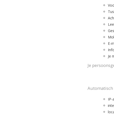
Vo
Tus
Ach
Leef
Ges
Mob
E-m
Inf
Je 
Je persoonsg
Automatisch 
IP-
int
loc