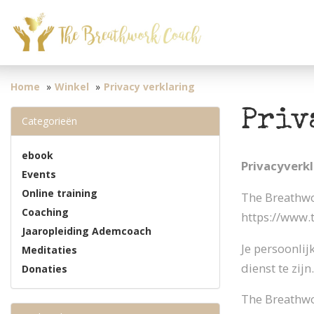
Home
Winkel
Privacy verklaring
Priv
Categorieën
ebook
Privacyverkl
Events
Online training
The Breathwo
Coaching
https://www.t
Jaaropleiding Ademcoach
Je persoonli
Meditaties
dienst te zij
Donaties
The Breathwo