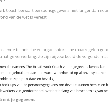
rk Coach bewaart persoonsgegevens niet langer dan noodza
ond van de wet is vereist.
assende technische en organisatorische maatregelen ge
tmatige verwerking. Zo zijn bijvoorbeeld de volgende m
onen die namens The Breathwork Coach van je gegevens kennis kun
en een gebruikersnaam- en wachtwoordbeleid op al onze systemen.
iddelen zijn up-to-date en beveiligd.
 back-ups van de persoonsgegevens om deze te kunnen herstellen bij 
werkers zijn geïnformeerd over het belang van bescherming van p
rent je gegevens